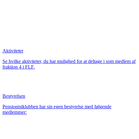
Aktiviteter
Se hvilke aktiviteter, du har mulighed for at deltage i som medlem af
fraktion 4 i FLF.
Bestyrelsen
Pensionistklubben har sin egen bestyrelse med følgende
medlemmer: