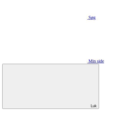
Søg
Min side
Luk