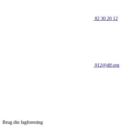
82 30 20 12
012@dlf.org
Brug din fagforening