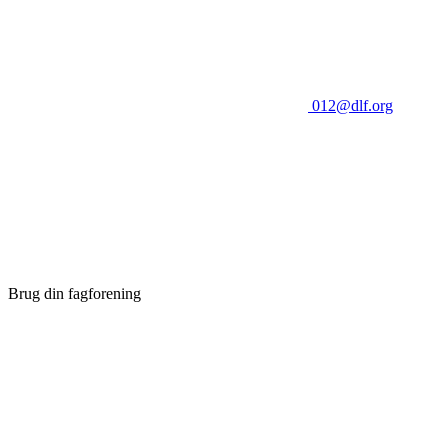
012@dlf.org
Brug din fagforening