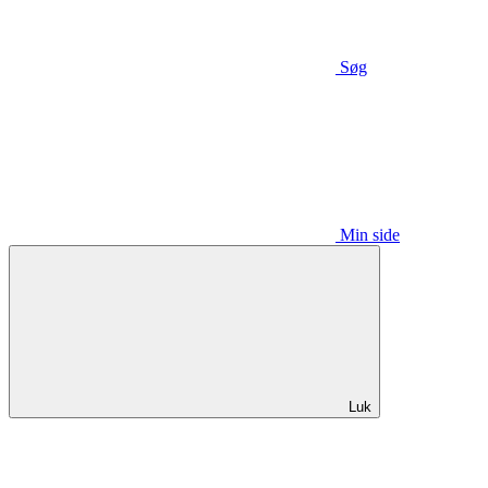
Søg
Min side
Luk