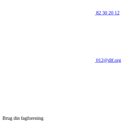
82 30 20 12
012@dlf.org
Brug din fagforening