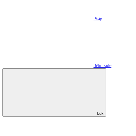
Søg
Min side
Luk